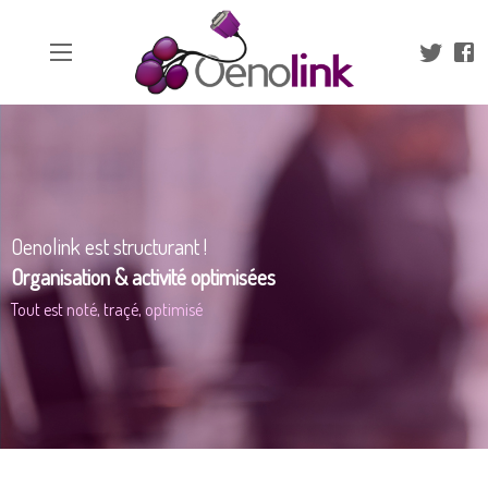
En-tête
Aparté haute
Oenolink optimise votre organisation | O
Liens
Oenolink est structurant !
Organisation & activité optimisées
Tout est noté, traçé, optimisé