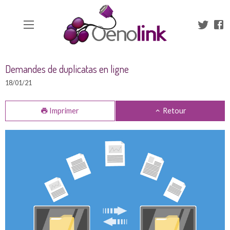
En-tête
Aparté haute
Actualités
Liens
Demandes de duplicatas en ligne
18/01/21
Imprimer
Retour